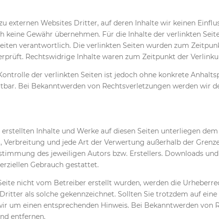
u externen Websites Dritter, auf deren Inhalte wir keinen Einfl
h keine Gewähr übernehmen. Für die Inhalte der verlinkten Seiten
Seiten verantwortlich. Die verlinkten Seiten wurden zum Zeitpun
prüft. Rechtswidrige Inhalte waren zum Zeitpunkt der Verlinku
ontrolle der verlinkten Seiten ist jedoch ohne konkrete Anhalts
tbar. Bei Bekanntwerden von Rechtsverletzungen werden wir d
r erstellten Inhalte und Werke auf diesen Seiten unterliegen de
g, Verbreitung und jede Art der Verwertung außerhalb der Grenz
ustimmung des jeweiligen Autors bzw. Erstellers. Downloads und 
erziellen Gebrauch gestattet.
 Seite nicht vom Betreiber erstellt wurden, werden die Urheberre
Dritter als solche gekennzeichnet. Sollten Sie trotzdem auf ein
wir um einen entsprechenden Hinweis. Bei Bekanntwerden von 
nd entfernen.