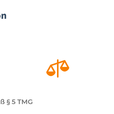

ß § 5 TMG