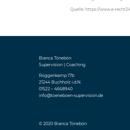
Quelle:
https://www.e-recht24
Bianca Tönebön
Supervision | Coaching
Roggenkamp 17b
21244 Buchholz i.d.N.
01522 – 4668940
info@toeneboen-supervision.de
© 2020 Bianca Tönebön